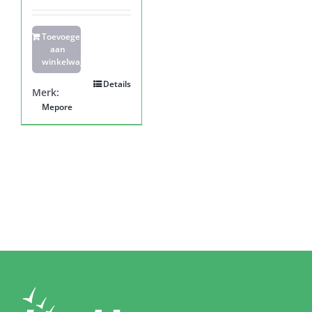
Toevoegen
aan
winkelwagen
Details
Merk:
Mepore