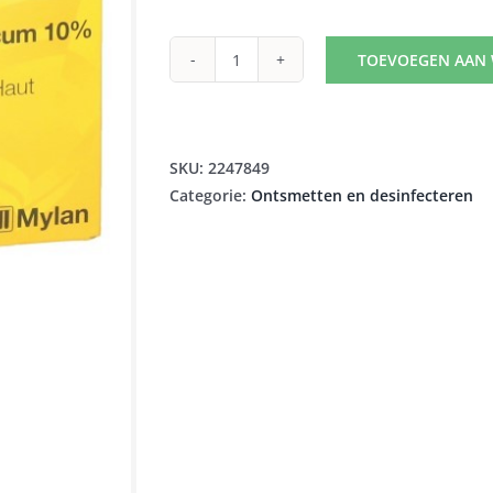
TOEVOEGEN AAN
ISO
BETADINE
DERM
10%
SKU:
2247849
UNIDOSE
Categorie:
Ontsmetten en desinfecteren
FL
10X5ML
aantal