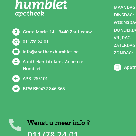
MAANDAG
DINSDAG:
WOENSDA
DONDERD
Grote Markt 14 – 3440 Zoutleeuw
VRIJDAG:
011/78 24 01
ZATERDAG
info@apotheekhumblet.be
ZONDAG:
Apotheker-titularis: Annemie
Apoth
Humblet
APB: 265101
BTW BE0432 846 365
Wenst u meer info ?
011/78 24 01