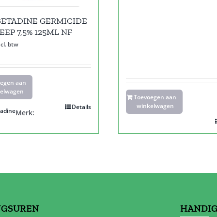
BETADINE GERMICIDE
EEP 7,5% 125ML NF
ncl. btw
oegen aan
elwagen
Toevoegen aan
winkelwagen
Details
tadine
Merk:
NGSUREN
HANDIG