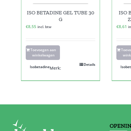
ISO BETADINE GEL TUBE 30
ISO 
G
Z
€
8,55
€
8,61
incl. btw
i
Toevoegen aan
Toev
winkelwagen
wink
Details
Isobetadine
Isobe
Merk:
OPENI