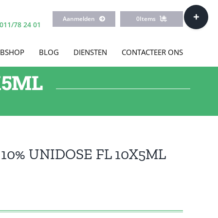
Toggle
Aanmelden
0
Items
Sliding
011/78 24 01
Bar
Area
BSHOP
BLOG
DIENSTEN
CONTACTEER ONS
X5ML
10% UNIDOSE FL 10X5ML