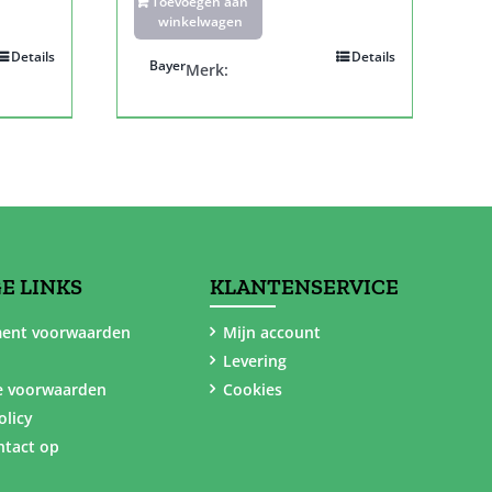
Toevoegen aan
winkelwagen
Details
Details
Bayer
Merk:
E LINKS
KLANTENSERVICE
ent voorwaarden
Mijn account
Levering
e voorwaarden
Cookies
olicy
tact op