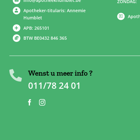
info@apotheekhumblet.be
ZONDAG:
Apotheker-titularis: Annemie
Apoth
Humblet
APB: 265101
BTW BE0432 846 365
Wenst u meer info ?
011/78 24 01