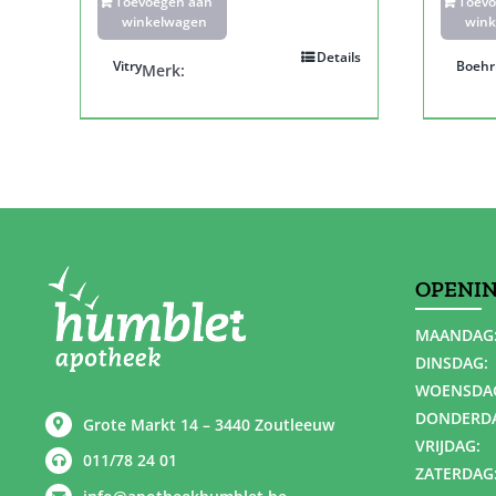
Toevoegen aan
Toev
winkelwagen
wink
Details
Vitry
Boehr
Merk:
OPENI
MAANDAG
DINSDAG:
WOENSDA
DONDERD
Grote Markt 14 – 3440 Zoutleeuw
VRIJDAG:
011/78 24 01
ZATERDAG