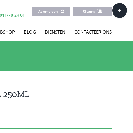
Toggle
Aanmelden
0
Items
Sliding
011/78 24 01
Bar
Area
BSHOP
BLOG
DIENSTEN
CONTACTEER ONS
L 250ML