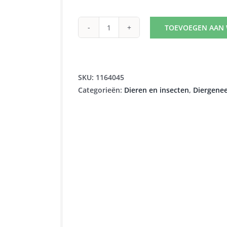
TOEVOEGEN AAN
FRONTLINE
SPRAY
FL
250ML
SKU:
1164045
aantal
Categorieën:
Dieren en insecten
,
Diergene