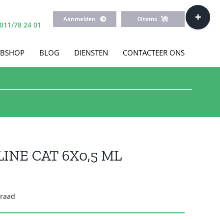
Toggle
Aanmelden
0
Items
Sliding
011/78 24 01
Bar
Area
BSHOP
BLOG
DIENSTEN
CONTACTEER ONS
INE CAT 6X0,5 ML
rraad