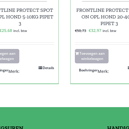
TLINE PROTECT SPOT
FRONTLINE PROTECT
PL HOND 5-10KG PIPET
ON OPL HOND 20-4
3
PIPET 3
Oorspronkelijke
Huidige
Oorspronkelijke
Huidige
€
25,68
€
32,97
€
50,73
incl. btw
incl. btw
prijs
prijs
prijs
prijs
was:
is:
was:
is:
€39,51.
€25,68.
€50,73.
€32,97.
oegen aan
Toevoegen aan
elwagen
winkelwagen
Details
inger
Boehringer
Merk:
Merk:
NGSUREN
HANDIG