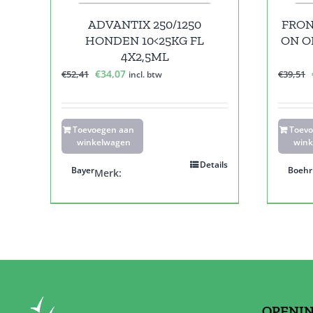
ADVANTIX 250/1250
FRON
HONDEN 10<25KG FL
ON O
4X2,5ML
Oorspronkelijke
Huidige
€
34,07
€
52,41
€
39,51
incl. btw
prijs
prijs
was:
is:
€52,41.
€34,07.
Toevoegen aan
Toev
winkelwagen
wink
Details
Bayer
Boehr
Merk:
OPENI