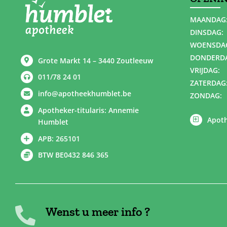
MAANDAG
DINSDAG:
WOENSDA
DONDERD
Grote Markt 14 – 3440 Zoutleeuw
VRIJDAG:
011/78 24 01
ZATERDAG
info@apotheekhumblet.be
ZONDAG:
Apotheker-titularis: Annemie
Apoth
Humblet
APB: 265101
BTW BE0432 846 365
Wenst u meer info ?