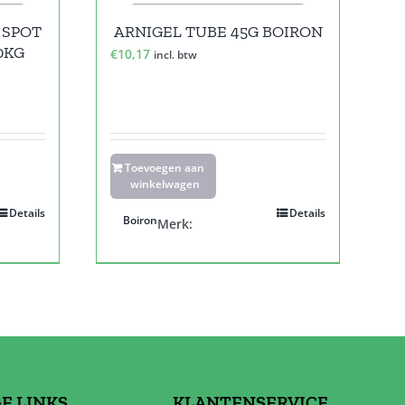
 SPOT
ARNIGEL TUBE 45G BOIRON
0KG
€
10,17
incl. btw
Toevoegen aan
winkelwagen
Details
Details
Boiron
Merk:
E LINKS
KLANTENSERVICE