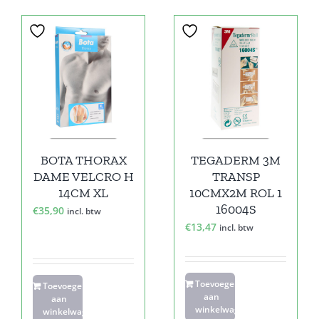
BOTA THORAX
TEGADERM 3M
DAME VELCRO H
TRANSP
14CM XL
10CMX2M ROL 1
16004S
€
35,90
incl. btw
€
13,47
incl. btw
Toevoegen
Toevoegen
aan
aan
winkelwagen
winkelwagen