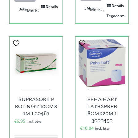
Details
Details
3M
Bota
Merk:
,
Merk:
Tegaderm
SUPRASORB F
PEHA HAFT
ROL N/ST 10CMX
LATEXFREE
1M 1 20467
8CMX20M 1
3000450
€
6,95
incl. btw
€
10,04
incl. btw