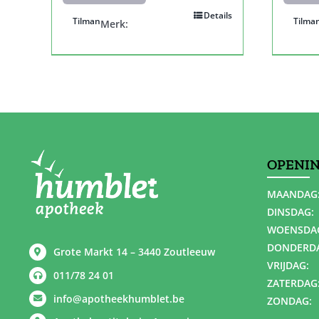
Details
Tilman
Tilma
Merk:
OPENI
MAANDAG
DINSDAG:
WOENSDA
DONDERD
Grote Markt 14 – 3440 Zoutleeuw
VRIJDAG:
011/78 24 01
ZATERDAG
info@apotheekhumblet.be
ZONDAG: