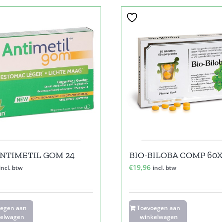
NTIMETIL GOM 24
BIO-BILOBA COMP 60
€
19,96
incl. btw
incl. btw
oegen aan
Toevoegen aan
elwagen
winkelwagen