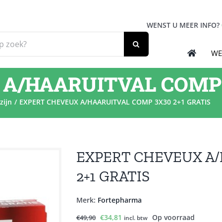
WENST U MEER INFO?
WE
A/HAARUITVAL COMP 3
zijn
EXPERT CHEVEUX A/HAARUITVAL COMP 3X30 2+1 GRATIS
EXPERT CHEVEUX A/
2+1 GRATIS
Merk:
Fortepharma
Oorspronkelijke
Huidige
€
34,81
Op voorraad
€
49,90
incl. btw