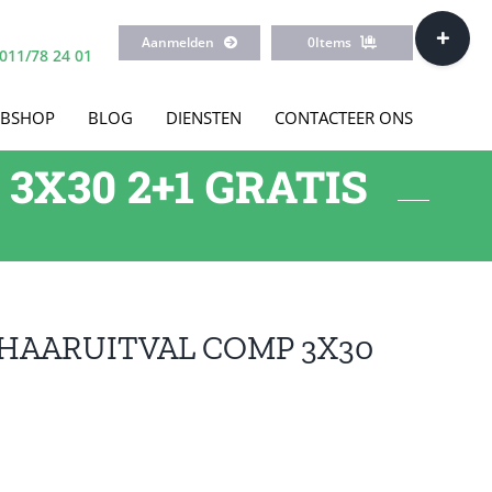
Toggle
Aanmelden
0
Items
Sliding
011/78 24 01
Bar
Area
BSHOP
BLOG
DIENSTEN
CONTACTEER ONS
X30 2+1 GRATIS
HAARUITVAL COMP 3X30