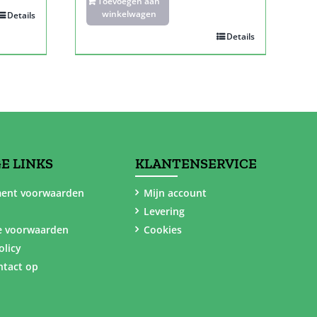
Toevoegen aan
winkelwagen
Details
Details
E LINKS
KLANTENSERVICE
ent voorwaarden
Mijn account
Levering
e voorwaarden
Cookies
olicy
tact op