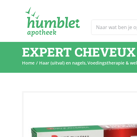
Ga
naar
inhoud
Zoeken
naar:
EXPERT CHEVEUX 
Home
Haar (uitval) en nagels
Voedingstherapie & wel
Sale!