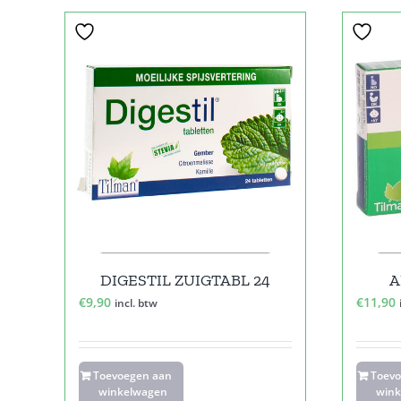
DIGESTIL ZUIGTABL 24
A
€
9,90
€
11,90
incl. btw
Toevoegen aan
Toev
winkelwagen
wink