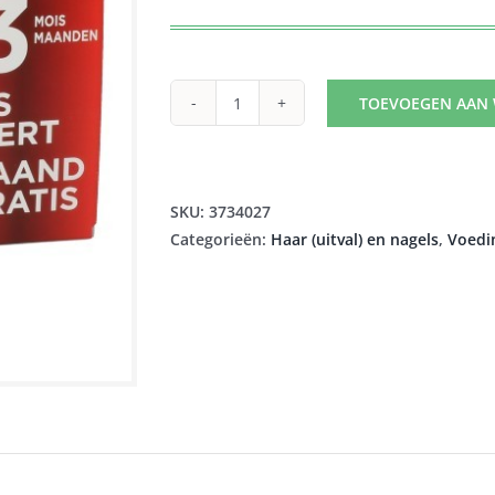
prijs
prijs
was:
is:
€49,90.
€34,81.
TOEVOEGEN AAN
EXPERT
CHEVEUX
A/HAARUITVAL
COMP
SKU:
3734027
3X30
Categorieën:
Haar (uitval) en nagels
,
Voedin
2+1
GRATIS
aantal