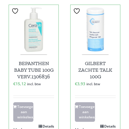
BEPANTHEN
GILBERT
BABY TUBE 100G
ZACHTE TALK
VERV.1306836
100G
€
15,12
€
3,93
incl. btw
incl. btw
Toevoegen
Toevoegen
aan
aan
winkelwagen
winkelwagen
Details
Details