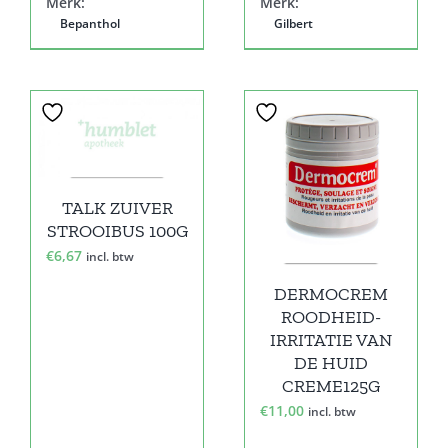
Merk:
Merk:
Bepanthol
Gilbert
TALK ZUIVER
STROOIBUS 100G
€
6,67
incl. btw
DERMOCREM
ROODHEID-
IRRITATIE VAN
DE HUID
CREME125G
€
11,00
incl. btw