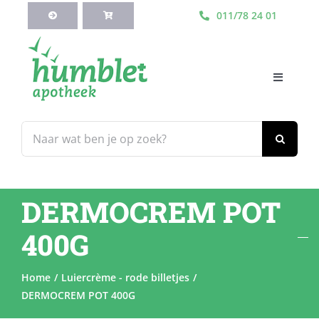
Ga
011/78 24 01
naar
inhoud
Toggle
Navigati
HOME
Zoeken
naar:
Webshop
DERMOCREM POT
Blog
400G
Diensten
Home
Luiercrème - rode billetjes
DERMOCREM POT 400G
Contacteer Ons