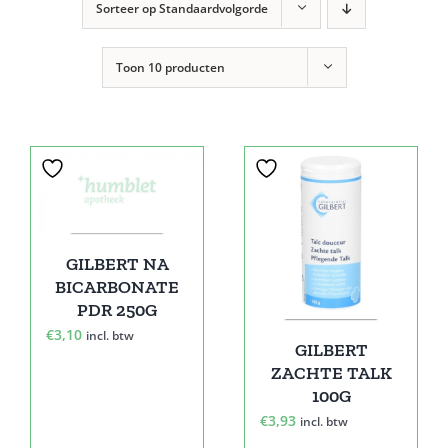
Sorteer op
Standaardvolgorde
Toon
10 producten
GILBERT NA
BICARBONATE
PDR 250G
€
3,10
incl. btw
GILBERT
ZACHTE TALK
100G
€
3,93
incl. btw