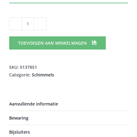
DAKTARIN
PULV
DERM
TOEVOEGEN AAN WINKELWAGEN
1
X
20
SKU:
0137851
G
Categorie:
Schimmels
2%
aantal
Aanvullende informatie
Bewaring
Bijsluiters