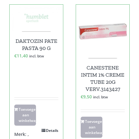
DAKTOZIN PATE
PASTA 90 G
€
11,40
incl. btw
CANESTENE
INTIM 1% CREME
TUBE 20G
VERV.3143427
€
9,50
incl. btw
Toevoegen
aan
winkelwagen
Toevoegen
aan
Details
winkelwagen
Merk:
,