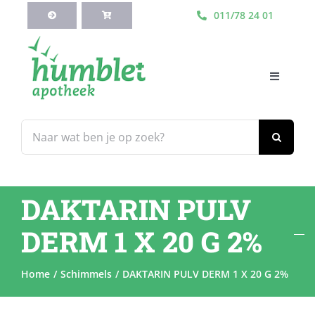
Ga
011/78 24 01
naar
inhoud
Toggle
Navigati
HOME
Zoeken
naar:
Webshop
DAKTARIN PULV
Blog
DERM 1 X 20 G 2%
Diensten
Home
Schimmels
DAKTARIN PULV DERM 1 X 20 G 2%
Contacteer Ons