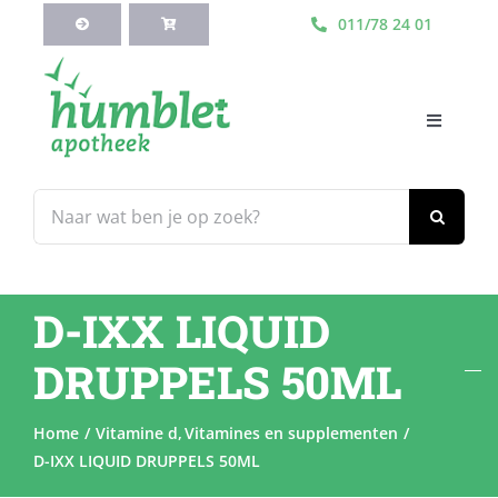
Ga
011/78 24 01
naar
inhoud
Toggle
Navigati
HOME
Zoeken
naar:
Webshop
D-IXX LIQUID
Blog
DRUPPELS 50ML
Diensten
Home
Vitamine d
Vitamines en supplementen
D-IXX LIQUID DRUPPELS 50ML
Contacteer Ons