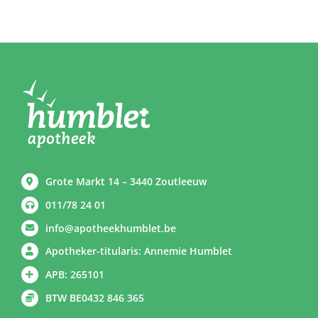
Grote Markt 14 – 3440 Zoutleeuw
011/78 24 01
info@apotheekhumblet.be
Apotheker-titularis: Annemie Humblet
APB: 265101
BTW BE0432 846 365