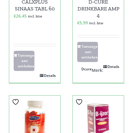
CALXPLUS
D-CURE
SINAAS TABL 60
DRINKBARE AMP
4
€
26,45
incl. btw
€
5,99
incl. btw
Toevoegen
aan
Toevoegen
winkelwagen
aan
winkelwagen
Details
Dcure
Merk:
Details