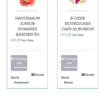
DAVITAMON
B-IJZER
JUNIOR
NUTRIDOSES
GUMMIES
CAPS 50 BOIRON
AARDBEI 60
€
17,20
incl. btw
€
23,99
incl. btw
Toevoegen
Toevoegen
aan
aan
winkelwagen
winkelwagen
Details
Details
Merk:
Merk:
Davitamon
Boiron