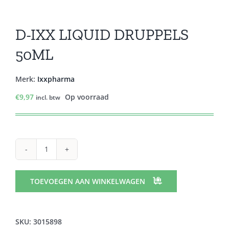
D-IXX LIQUID DRUPPELS
50ML
Merk:
Ixxpharma
€
9,97
Op voorraad
incl. btw
D-
IXX
LIQUID
TOEVOEGEN AAN WINKELWAGEN
DRUPPELS
50ML
aantal
SKU:
3015898