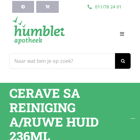
Ga
011/78 24 01
naar
inhoud
Toggle
Navigati
HOME
Zoeken
naar:
Webshop
CERAVE SA
Blog
REINIGING
Diensten
A/RUWE HUID
236ML
Contacteer Ons