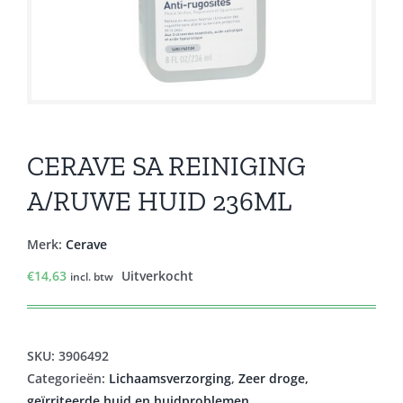
CERAVE SA REINIGING
A/RUWE HUID 236ML
Merk:
Cerave
€
14,63
Uitverkocht
incl. btw
SKU:
3906492
Categorieën:
Lichaamsverzorging
,
Zeer droge,
geïrriteerde huid en huidproblemen