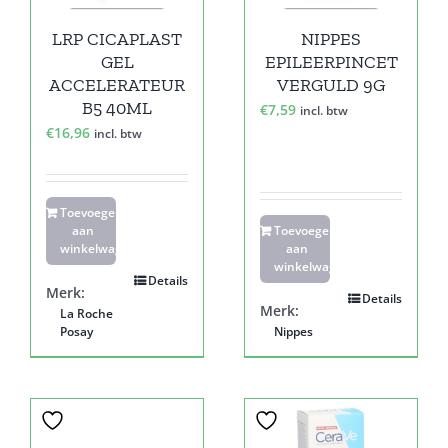
LRP CICAPLAST
NIPPES
GEL
EPILEERPINCET
ACCELERATEUR
VERGULD 9G
B5 40ML
€
7,59
incl. btw
€
16,96
incl. btw
Toevoegen
aan
Toevoegen
winkelwagen
aan
winkelwagen
Details
Merk:
Details
Merk:
La Roche
Posay
Nippes