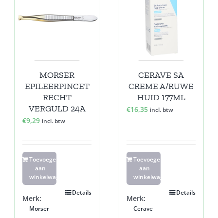
MORSER
CERAVE SA
EPILEERPINCET
CREME A/RUWE
RECHT
HUID 177ML
VERGULD 24A
€
16,35
incl. btw
€
9,29
incl. btw
Toevoegen
Toevoegen
aan
aan
winkelwagen
winkelwagen
Details
Details
Merk:
Merk:
Morser
Cerave