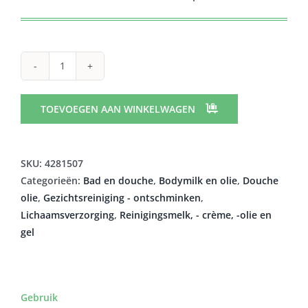
CERAVE
HYDRATERENDE
SCHUIMEND
TOEVOEGEN AAN WINKELWAGEN
REINIGINGSOLIE
473ML
aantal
SKU:
4281507
Categorieën:
Bad en douche
,
Bodymilk en olie
,
Douche
olie
,
Gezichtsreiniging - ontschminken
,
Lichaamsverzorging
,
Reinigingsmelk, - crème, -olie en
gel
Gebruik