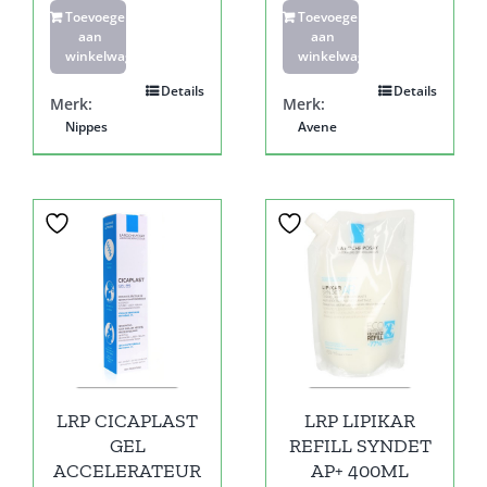
Toevoegen
Toevoegen
aan
aan
winkelwagen
winkelwagen
Details
Details
Merk:
Merk:
Nippes
Avene
LRP CICAPLAST
LRP LIPIKAR
GEL
REFILL SYNDET
ACCELERATEUR
AP+ 400ML