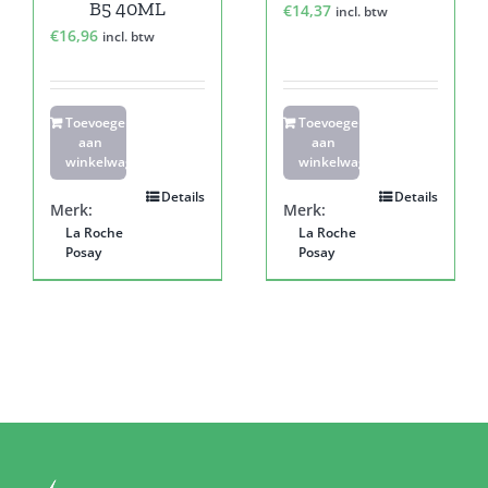
B5 40ML
€
14,37
incl. btw
€
16,96
incl. btw
Toevoegen
Toevoegen
aan
aan
winkelwagen
winkelwagen
Details
Details
Merk:
Merk:
La Roche
La Roche
Posay
Posay