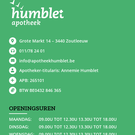
Grote Markt 14 – 3440 Zoutleeuw
011/78 24 01
info@apotheekhumblet.be
Apotheker-titularis: Annemie Humblet
APB: 265101
BTW BE0432 846 365
OPENINGSUREN
MAANDAG:
09.00U TOT 12.30U 13.30U TOT 18.00U
DINSDAG:
09.00U TOT 12.30U 13.30U TOT 18.00U
WOENSDAG:
09.00U TOT 12.30U 13.30U TOT 18.00U