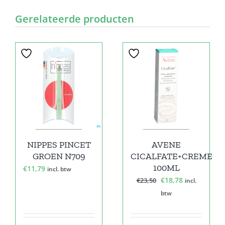
Gerelateerde producten
Sale!
NIPPES PINCET
AVENE
GROEN N709
CICALFATE+CREME
100ML
€
11,79
incl. btw
Oorspronkelijke
Huidige
€
18,78
€
23,50
incl.
prijs
prijs
btw
was:
is:
€23,50.
€18,78.