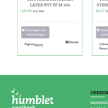
LATEX WIT PF M 100
STERI
€
25,95
€
9,27
incl. btw
i
Toevoegen aan
Toev
winkelwagen
wink
Details
Fagron
Lohm
Merk:
Rausc
OPENI
MAANDAG