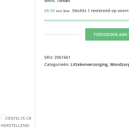
Merk:
Tilman
€
8,90
Slechts 1 resterend op voor
incl. btw
TOEVOEGEN AAN
CENTELYS
CR
HERSTELLEND-
SKU:
2061661
VERZACHTEND-
Categorieën:
Littekenverzorging
,
Wondzor
LITTEKENS
30G
aantal