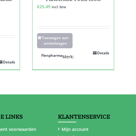
€
25,49
incl. btw
Toevoegen aan
winkelwagen
Details
Flenpharma
Merk:
Details
E LINKS
KLANTENSERVICE
ent voorwaarden
Mijn account