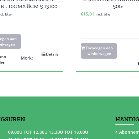
EL 10CMX 8CM 5 13100
50G
€
15,01
ncl. btw
incl. btw
oegen aan
elwagen
Toevoegen aan
winkelwagen
Details
ann
Merk:
her
NGSUREN
HANDIG
:
09.00U TOT 12.30U 13.30U TOT 18.00U
Abonnem