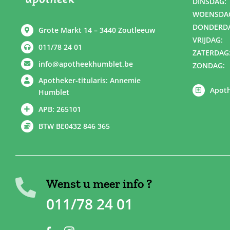
DINSDAG:
WOENSDA
DONDERD
Grote Markt 14 – 3440 Zoutleeuw
VRIJDAG:
011/78 24 01
ZATERDAG
info@apotheekhumblet.be
ZONDAG:
Apotheker-titularis: Annemie
Apoth
Humblet
APB: 265101
BTW BE0432 846 365
Wenst u meer info ?
011/78 24 01