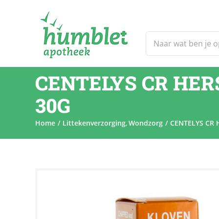
Ga
naar
inhoud
Zoeken
naar:
CENTELYS CR HE
30G
Home
Littekenverzorging
Wondzorg
CENTELYS CR 