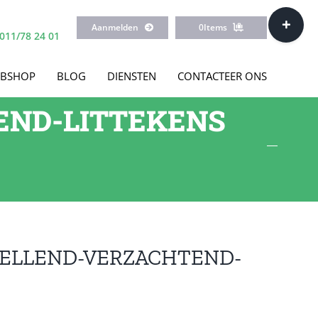
Toggle
Aanmelden
0
Items
Sliding
011/78 24 01
Bar
Area
BSHOP
BLOG
DIENSTEN
CONTACTEER ONS
END-LITTEKENS
TELLEND-VERZACHTEND-