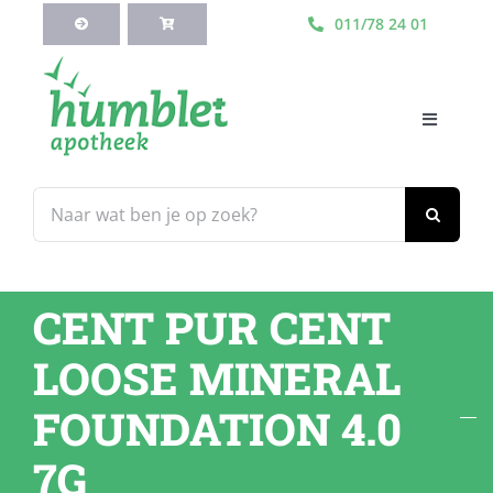
Ga
011/78 24 01
naar
inhoud
Toggle
Navigati
HOME
Zoeken
naar:
Webshop
CENT PUR CENT
Blog
LOOSE MINERAL
Diensten
FOUNDATION 4.0
7G
Contacteer Ons