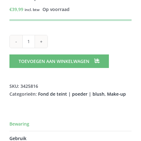
€
39,99
Op voorraad
incl. btw
CENT
PUR
CENT
TOEVOEGEN AAN WINKELWAGEN
LOOSE
MINERAL
FOUNDATION
SKU:
3425816
4.0
Categorieën:
Fond de teint | poeder | blush
,
Make-up
7G
aantal
Bewaring
Gebruik