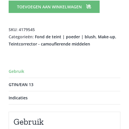
CENT
TOEVOEGEN AAN WINKELWAGEN
COVERING
CONCEALER
2.0
SKU:
4179545
6ML
Categorieën:
Fond de teint | poeder | blush
,
Make-up
,
aantal
Teintcorrector - camouflerende middelen
Gebruik
GTIN/EAN 13
Indicaties
Gebruik