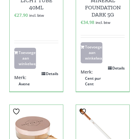
LICHT TUBE
MINERAL
40ML
FOUNDATION
DARK 5G
€
27,90
incl. btw
€
34,98
incl. btw
Toevoegen
Toevoegen
aan
aan
winkelwagen
winkelwagen
Details
Merk:
Details
Merk:
Cent pur
Avene
Cent