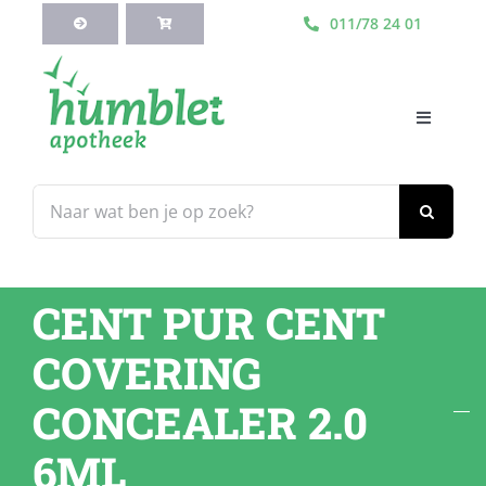
Ga
011/78 24 01
naar
inhoud
Toggle
Navigati
HOME
Zoeken
naar:
Webshop
CENT PUR CENT
Blog
COVERING
Diensten
CONCEALER 2.0
6ML
Contacteer Ons