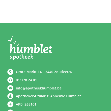
Grote Markt 14 – 3440 Zoutleeuw
011/78 24 01
info@apotheekhumblet.be
Apotheker-titularis: Annemie Humblet
APB: 265101