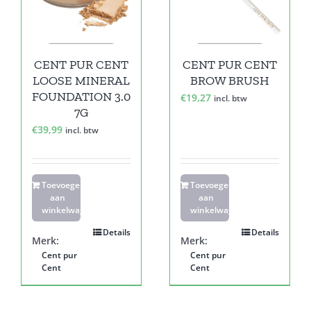
CENT PUR CENT
CENT PUR CENT
LOOSE MINERAL
BROW BRUSH
FOUNDATION 3.0
€
19,27
incl. btw
7G
€
39,99
incl. btw
Toevoegen
Toevoegen
aan
aan
winkelwagen
winkelwagen
Details
Details
Merk:
Merk:
Cent pur
Cent pur
Cent
Cent