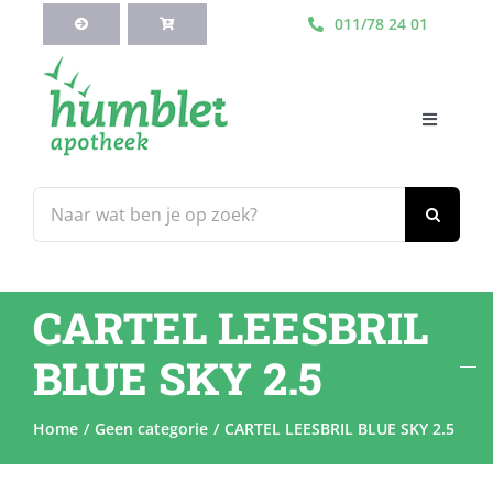
Ga
011/78 24 01
naar
inhoud
Toggle
Navigati
HOME
Zoeken
naar:
Webshop
CARTEL LEESBRIL
Blog
BLUE SKY 2.5
Diensten
Home
Geen categorie
CARTEL LEESBRIL BLUE SKY 2.5
Contacteer Ons