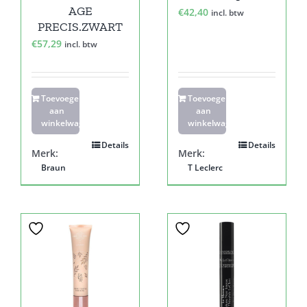
AGE
€
42,40
incl. btw
PRECIS.ZWART
€
57,29
incl. btw
Toevoegen
Toevoegen
aan
aan
winkelwagen
winkelwagen
Details
Details
Merk:
Merk:
Braun
T Leclerc