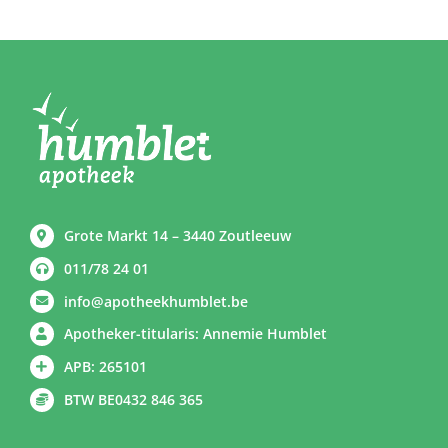
Grote Markt 14 – 3440 Zoutleeuw
011/78 24 01
info@apotheekhumblet.be
Apotheker-titularis: Annemie Humblet
APB: 265101
BTW BE0432 846 365