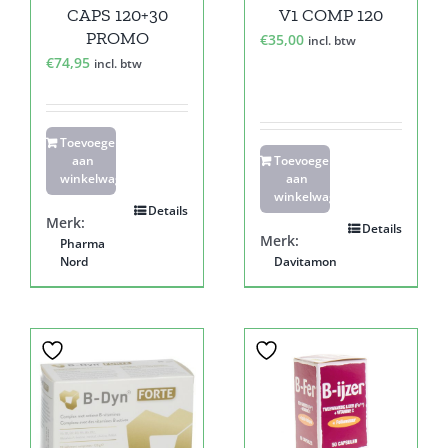
CAPS 120+30
V1 COMP 120
PROMO
€
35,00
incl. btw
€
74,95
incl. btw
Toevoegen
aan
Toevoegen
winkelwagen
aan
winkelwagen
Details
Merk:
Details
Merk:
Pharma
Nord
Davitamon