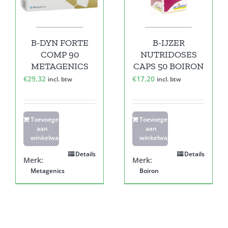
B-DYN FORTE
B-IJZER
COMP 90
NUTRIDOSES
METAGENICS
CAPS 50 BOIRON
€
29,32
€
17,20
incl. btw
incl. btw
Toevoegen
Toevoegen
aan
aan
winkelwagen
winkelwagen
Details
Details
Merk:
Merk:
Metagenics
Boiron