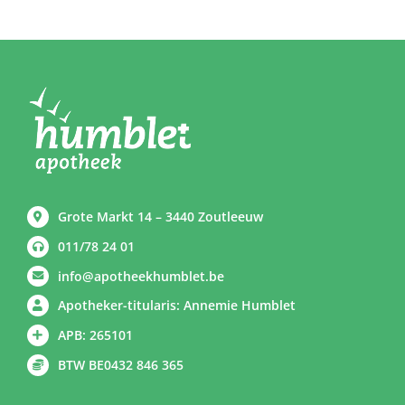
Grote Markt 14 – 3440 Zoutleeuw
011/78 24 01
info@apotheekhumblet.be
Apotheker-titularis: Annemie Humblet
APB: 265101
BTW BE0432 846 365