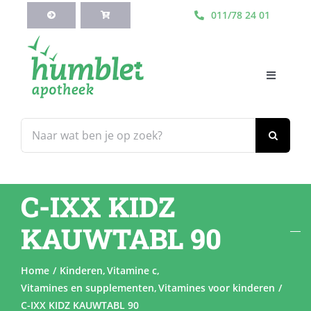
Ga
011/78 24 01
naar
inhoud
Toggle
Navigati
HOME
Zoeken
naar:
Webshop
C-IXX KIDZ
Blog
KAUWTABL 90
Diensten
Home
Kinderen
Vitamine c
Vitamines en supplementen
Vitamines voor kinderen
Contacteer Ons
C-IXX KIDZ KAUWTABL 90