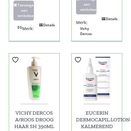
aan
Toevoegen
winkelwagen
aan
winkelwagen
Details
Merk:
Details
EG
Merk:
Vichy
Dercos
VICHY DERCOS
EUCERIN
A/ROOS DROOG
DERMOCAPIL.LOTION
HAAR SH 390ML
KALMEREND