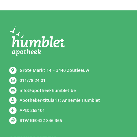
Grote Markt 14 – 3440 Zoutleeuw
011/78 24 01
info@apotheekhumblet.be
Apotheker-titularis: Annemie Humblet
APB: 265101
BTW BE0432 846 365