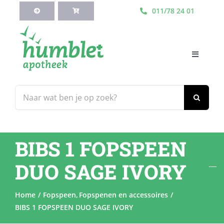
Ga
011/78 24 01
naar
inhoud
Toggle
Navigati
HOME
Zoeken
naar:
Webshop
BIBS 1 FOPSPEEN
Blog
DUO SAGE IVORY
Diensten
Home
Fopspeen
Fopspenen en accessoires
BIBS 1 FOPSPEEN DUO SAGE IVORY
Contacteer Ons