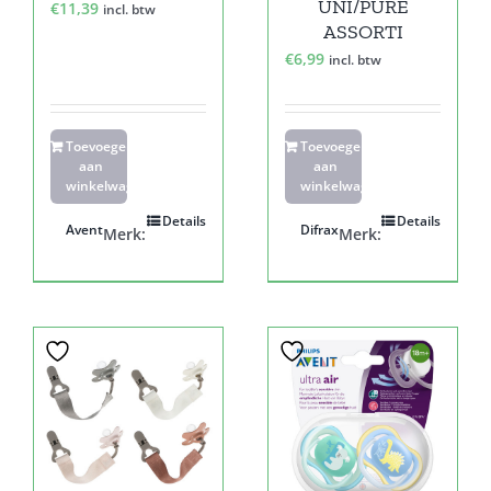
UNI/PURE
€
11,39
incl. btw
ASSORTI
€
6,99
incl. btw
Toevoegen
Toevoegen
aan
aan
winkelwagen
winkelwagen
Details
Details
Avent
Difrax
Merk:
Merk: