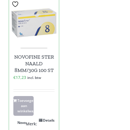
NOVOFINE STER
NAALD
8MM/30G 100 ST
€
17,23
incl. btw
Toevoegen
aan
winkelwagen
Details
Novo
Merk: