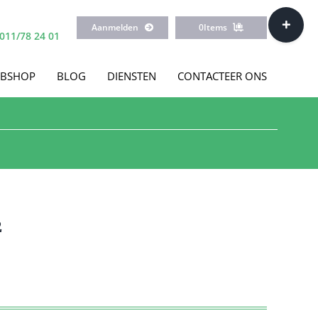
Toggle
Aanmelden
0
Items
Sliding
011/78 24 01
Bar
Area
BSHOP
BLOG
DIENSTEN
CONTACTEER ONS
2