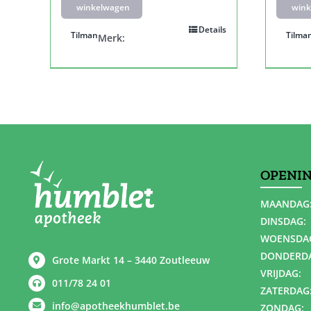
winkelwagen
wink
Details
Tilman
Tilma
Merk:
OPENI
MAANDAG
DINSDAG:
WOENSDA
DONDERD
Grote Markt 14 – 3440 Zoutleeuw
VRIJDAG:
011/78 24 01
ZATERDAG
info@apotheekhumblet.be
ZONDAG: