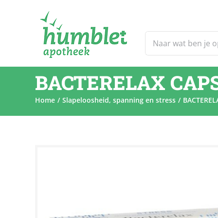
Ga
naar
inhoud
Zoeken
naar:
BACTERELAX CAPS
Home
Slapeloosheid, spanning en stress
BACTEREL