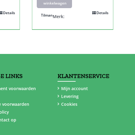
winkelwagen
Details
Details
Tilman
Merk:
E LINKS
KLANTENSERVICE
ent voorwaarden
Mijn account
Levering
e voorwaarden
Cookies
olicy
tact op