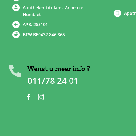
Apotheker-titularis: Annemie
Apoth
Humblet
APB: 265101
BTW BE0432 846 365
Wenst u meer info ?
011/78 24 01