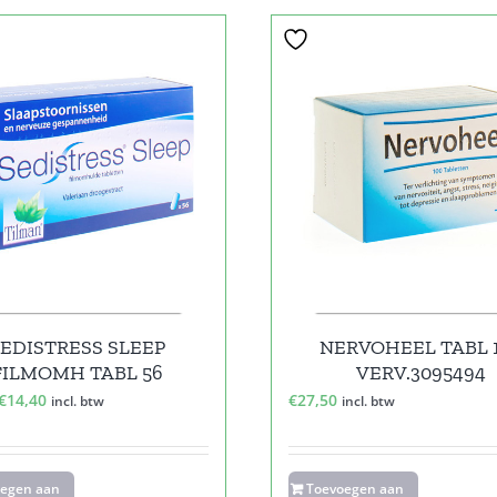
EDISTRESS SLEEP
NERVOHEEL TABL 
FILMOMH TABL 56
VERV.3095494
Oorspronkelijke
Huidige
€
14,40
€
27,50
incl. btw
incl. btw
prijs
prijs
was:
is:
€20,65.
€14,40.
oegen aan
Toevoegen aan