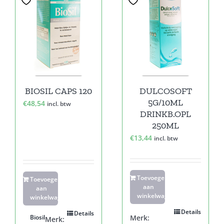
BIOSIL CAPS 120
DULCOSOFT
5G/10ML
€
48,54
incl. btw
DRINKB.OPL
250ML
€
13,44
incl. btw
Toevoegen
Toevoegen
aan
aan
winkelwagen
winkelwagen
Details
Details
Biosil
Merk:
Merk: