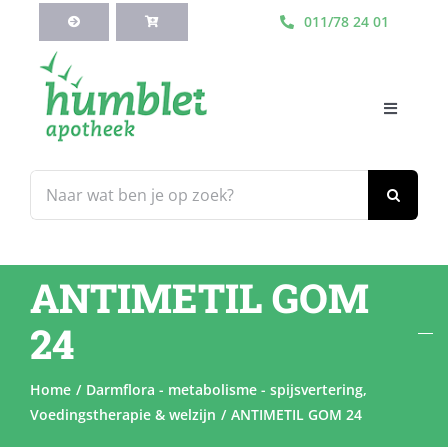
Ga
011/78 24 01
naar
inhoud
Toggle
Navigati
HOME
Zoeken
naar:
Webshop
ANTIMETIL GOM
Blog
24
Diensten
Home
Darmflora - metabolisme - spijsvertering
Voedingstherapie & welzijn
ANTIMETIL GOM 24
Contacteer Ons