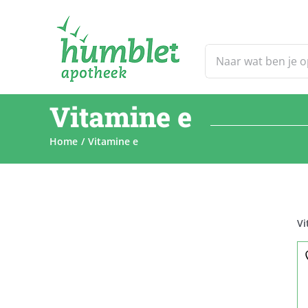
Ga
naar
inhoud
Zoeken
naar:
Vitamine e
Home
Vitamine e
Vi