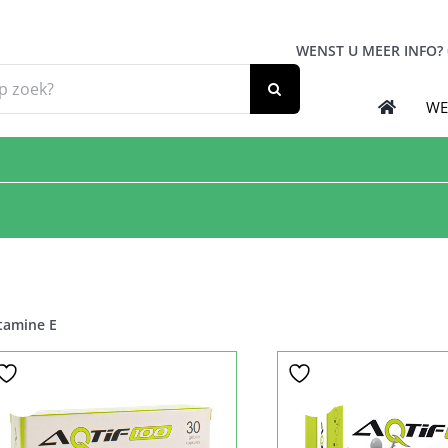
WENST U MEER INFO?
WE
tamine E
Sale!
Sale!