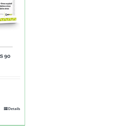
S 90
e
Details