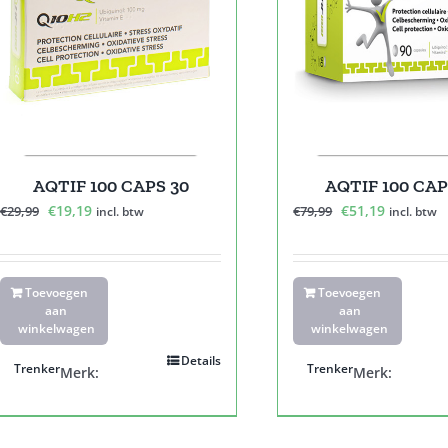
AQTIF 100 CAPS 30
AQTIF 100 CAP
Oorspronkelijke
Huidige
Oorspronkelijk
Huidige
€
19,19
€
51,19
€
29,99
€
79,99
incl. btw
incl. btw
prijs
prijs
prijs
prijs
was:
is:
was:
is:
€29,99.
€19,19.
€79,99.
€51,19.
Toevoegen
Toevoegen
aan
aan
winkelwagen
winkelwagen
Details
Trenker
Trenker
Merk:
Merk: