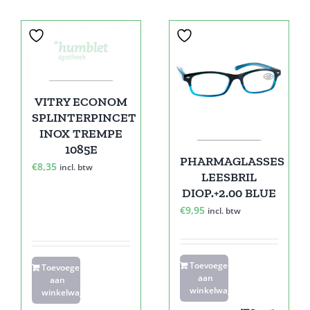
VITRY ECONOM
SPLINTERPINCET
INOX TREMPE
1085E
PHARMAGLASSES
€
8,35
incl. btw
LEESBRIL
DIOP.+2.00 BLUE
€
9,95
incl. btw
Toevoegen
Toevoegen
aan
aan
winkelwagen
winkelwagen