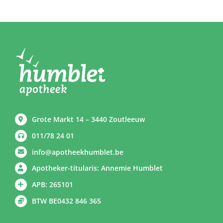
Grote Markt 14 – 3440 Zoutleeuw
011/78 24 01
info@apotheekhumblet.be
Apotheker-titularis: Annemie Humblet
APB: 265101
BTW BE0432 846 365