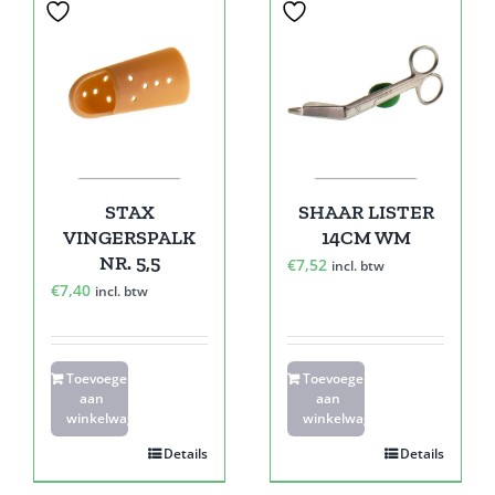
STAX
SHAAR LISTER
VINGERSPALK
14CM WM
NR. 5,5
€
7,52
incl. btw
€
7,40
incl. btw
Toevoegen
Toevoegen
aan
aan
winkelwagen
winkelwagen
Details
Details