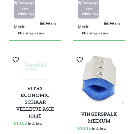
Toevoegen
Toevoegen
aan
aan
winkelwagen
winkelwagen
Details
Details
Merk:
Merk:
Pharmaglasses
Pharmaglasses
VITRY
ECONOMIC
SCHAAR
VELLETJE ASIE
VINGERSPALK
1013E
MEDIUM
€
10,02
incl. btw
€
10,15
incl. btw