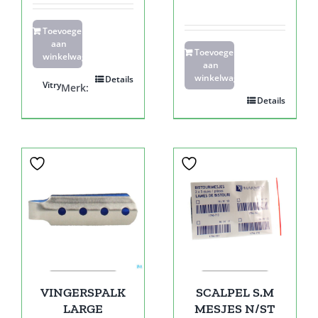
Toevoegen
aan
Toevoegen
winkelwagen
aan
winkelwagen
Details
Vitry
Merk:
Details
VINGERSPALK
SCALPEL S.M
LARGE
MESJES N/ST