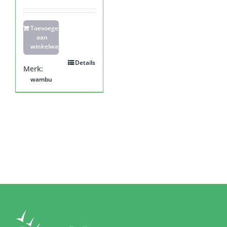
Toevoegen
aan
winkelwagen
Details
Merk:
wambu