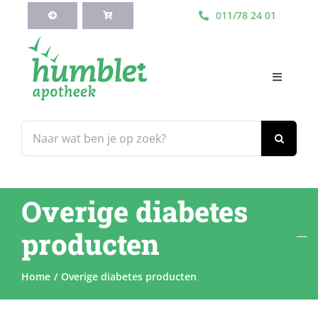
Ga
011/78 24 01
naar
inhoud
Toggle
Navigati
HOME
Zoeken
naar:
Webshop
Overige diabetes
Blog
producten
Diensten
Home
Overige diabetes producten
Contacteer Ons