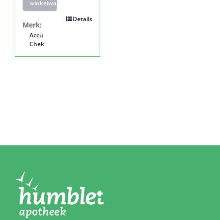
winkelwagen
Details
Merk:
Accu
Chek