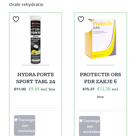
Orale rehydratie
Sale!
Sale!
HYDRA FORTE
PROTECTIS ORS
SPORT TABL 24
PDR ZAKJE 6
Oorspronkelijke
Huidige
Oorspronkelijke
Huidige
€
9,94
€
12,30
€
11,90
€
15,37
incl. btw
incl.
prijs
prijs
prijs
prijs
btw
was:
is:
was:
is:
€11,90.
€9,94.
€15,37.
€12,30.
Toevoegen
Toevoegen
aan
aan
winkelwagen
winkelwagen