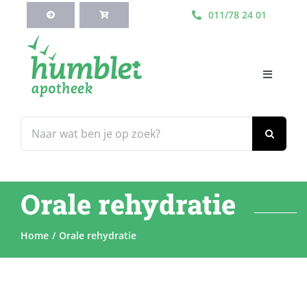
Ga
011/78 24 01
naar
inhoud
Toggle
Navigati
HOME
Zoeken
naar:
Webshop
Orale rehydratie
Blog
Home
Orale rehydratie
Diensten
Contacteer Ons