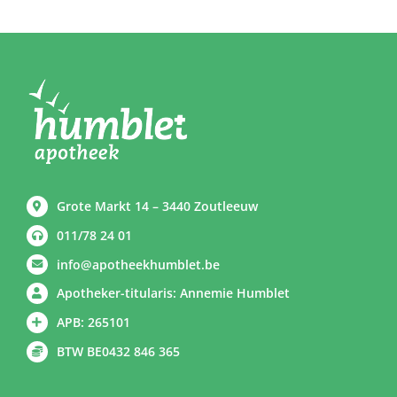
Grote Markt 14 – 3440 Zoutleeuw
011/78 24 01
info@apotheekhumblet.be
Apotheker-titularis: Annemie Humblet
APB: 265101
BTW BE0432 846 365