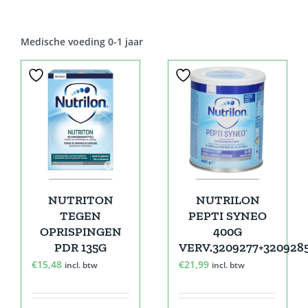
Medische voeding 0-1 jaar
NUTRITON
NUTRILON
TEGEN
PEPTI SYNEO
OPRISPINGEN
400G
PDR 135G
VERV.3209277+320928
€
15,48
€
21,99
incl. btw
incl. btw