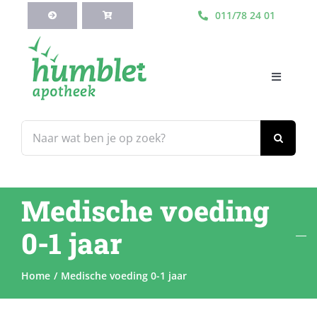
Ga
011/78 24 01
naar
inhoud
Toggle
Navigati
HOME
Zoeken
naar:
Webshop
Medische voeding
Blog
0-1 jaar
Diensten
Home
Medische voeding 0-1 jaar
Contacteer Ons