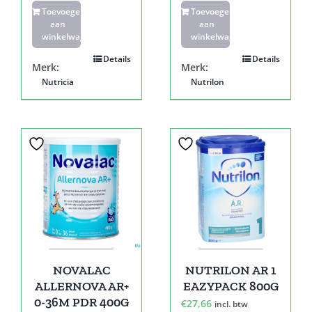
Toevoegen
Toevoegen
aan
aan
winkelwagen
winkelwagen
Details
Details
Merk:
Merk:
Nutricia
Nutrilon
NOVALAC
NUTRILON AR 1
ALLERNOVA AR+
EAZYPACK 800G
0-36M PDR 400G
€
27,66
incl. btw