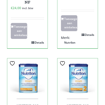
NF
€
24,00
incl. btw
Toevoegen
aan
Toevoegen
winkelwagen
aan
Details
winkelwagen
Merk:
Details
Nutrilon