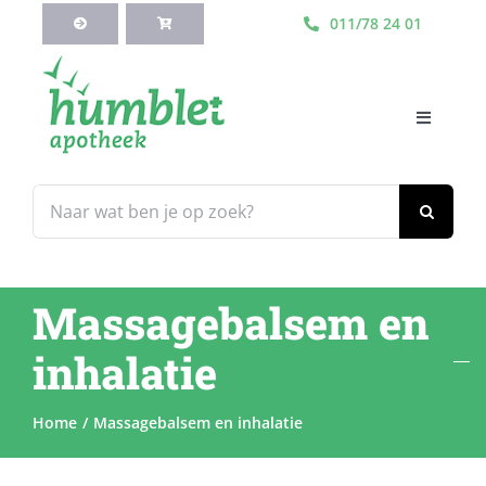
Ga
011/78 24 01
naar
inhoud
Toggle
Navigati
HOME
Zoeken
naar:
Webshop
Massagebalsem en
Blog
inhalatie
Diensten
Home
Massagebalsem en inhalatie
Contacteer Ons