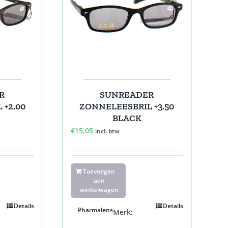
R
SUNREADER
 +2.00
ZONNELEESBRIL +3.50
BLACK
€
15,05
incl. btw
Toevoegen
aan
winkelwagen
Details
Details
Pharmalens
Merk: