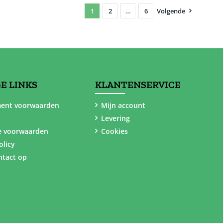
1
2
…
6
Volgende
E LINKS
KLANTENSERVICE
ent voorwaarden
Mijn account
Levering
e voorwaarden
Cookies
olicy
tact op