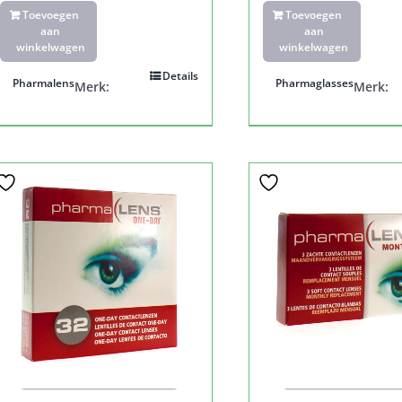
Toevoegen
Toevoegen
aan
aan
winkelwagen
winkelwagen
Details
Pharmalens
Pharmaglasses
Merk:
Merk: