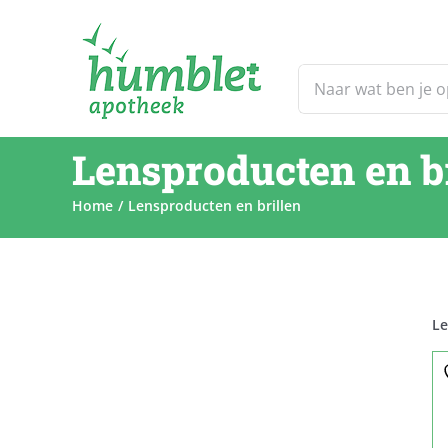
Ga
naar
inhoud
Zoeken
naar:
Lensproducten en br
Home
Lensproducten en brillen
Le