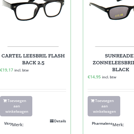
CARTEL LEESBRIL FLASH
SUNREADE
BACK 2.5
ZONNELEESBRIL
BLACK
€
19,17
incl. btw
€
14,95
incl. btw
Toevoegen
Toevoegen
aan
aan
winkelwagen
winkelwagen
Details
Vitry
Pharmalens
Merk:
Merk: