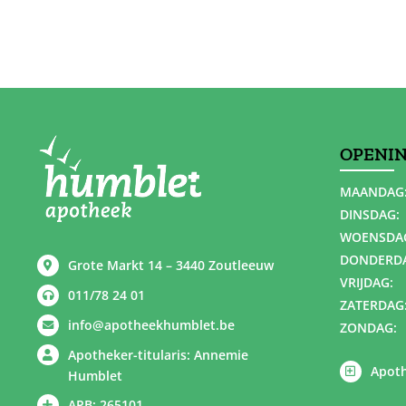
OPENI
MAANDAG
DINSDAG:
WOENSDA
DONDERD
Grote Markt 14 – 3440 Zoutleeuw
VRIJDAG:
011/78 24 01
ZATERDAG
info@apotheekhumblet.be
ZONDAG:
Apotheker-titularis: Annemie
Apoth
Humblet
APB: 265101