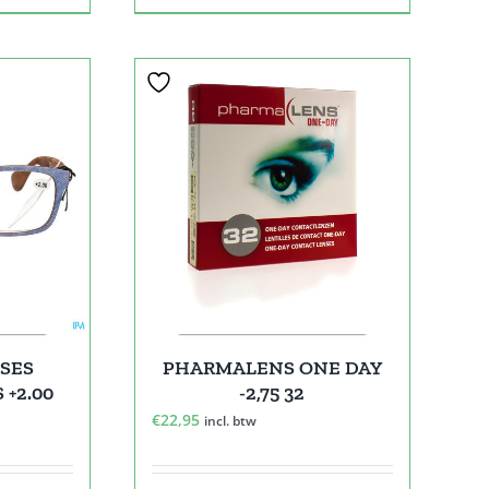
SES
PHARMALENS ONE DAY
 +2.00
-2,75 32
€
22,95
incl. btw