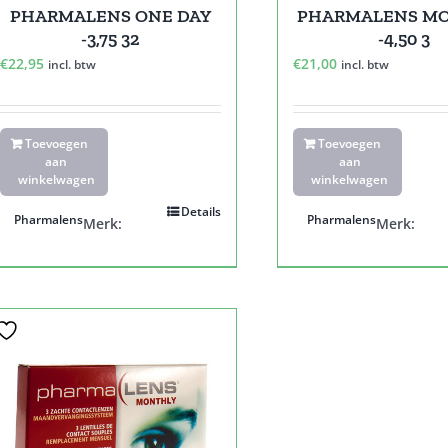
PHARMALENS ONE DAY
PHARMALENS M
-3,75 32
-4,50 3
€
22,95
€
21,00
incl. btw
incl. btw
Toevoegen
Toevoegen
aan
aan
winkelwagen
winkelwagen
Details
Pharmalens
Pharmalens
Merk:
Merk: