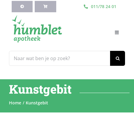
Ga
011/78 24 01
naar
inhoud
Toggle
Navigati
HOME
Zoeken
naar:
Webshop
Kunstgebit
Blog
Home
Kunstgebit
Diensten
Contacteer Ons