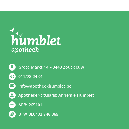
Grote Markt 14 – 3440 Zoutleeuw
011/78 24 01
info@apotheekhumblet.be
Apotheker-titularis: Annemie Humblet
APB: 265101
BTW BE0432 846 365