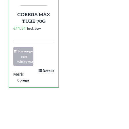
COREGA MAX
TUBE 70G
€
11,51
incl. btw
Toevoegen
aan
winkelwagen
Details
Merk:
Corega