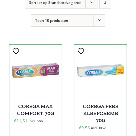
Sorteer op
Standaardvolgorde
Toon
10 producten
COREGA MAX
COREGA FREE
COMFORT 70G
KLEEFCREME
70G
€
11,51
incl. btw
€
9,56
incl. btw