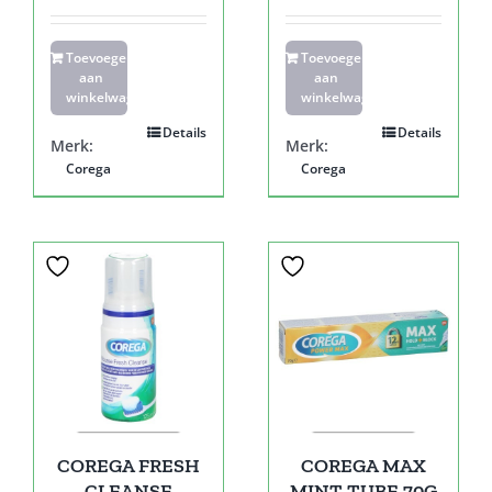
Toevoegen
Toevoegen
aan
aan
winkelwagen
winkelwagen
Details
Details
Merk:
Merk:
Corega
Corega
COREGA FRESH
COREGA MAX
CLEANSE
MINT TUBE 70G