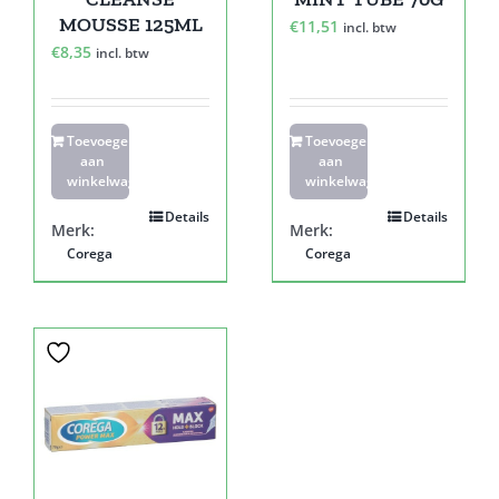
MOUSSE 125ML
€
11,51
incl. btw
€
8,35
incl. btw
Toevoegen
Toevoegen
aan
aan
winkelwagen
winkelwagen
Details
Details
Merk:
Merk:
Corega
Corega