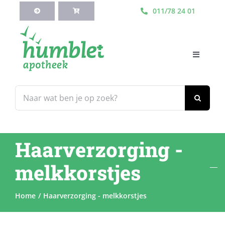
Ga
011/78 24 01
naar
inhoud
Toggle
Navigati
HOME
Zoeken
naar:
Webshop
Haarverzorging -
Blog
melkkorstjes
Diensten
Home
Haarverzorging - melkkorstjes
Contacteer Ons