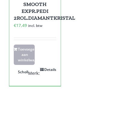
SMOOTH
EXPR.PEDI
2ROL.DIAMANTKRISTAL
€
17,49
incl. btw
Toevoegen
aan
winkelwagen
Details
Scholl
Merk: