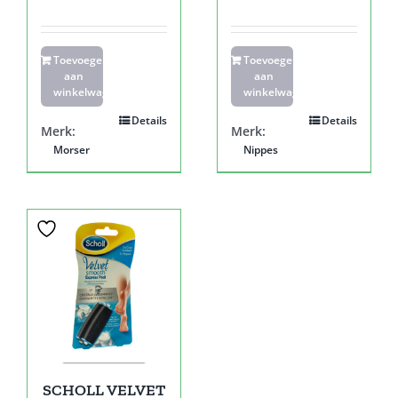
Toevoegen
Toevoegen
aan
aan
winkelwagen
winkelwagen
Details
Details
Merk:
Merk:
Morser
Nippes
SCHOLL VELVET