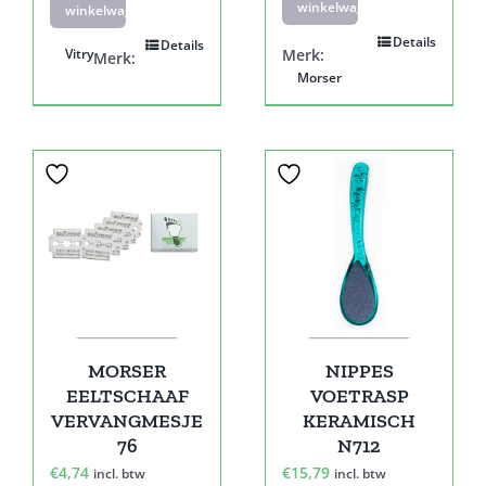
winkelwagen
winkelwagen
Details
Details
Vitry
Merk:
Merk:
Morser
MORSER
NIPPES
EELTSCHAAF
VOETRASP
VERVANGMESJE
KERAMISCH
76
N712
€
4,74
€
15,79
incl. btw
incl. btw