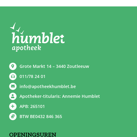
Grote Markt 14 – 3440 Zoutleeuw
011/78 24 01
info@apotheekhumblet.be
Apotheker-titularis: Annemie Humblet
APB: 265101
BTW BE0432 846 365
OPENINGSUREN