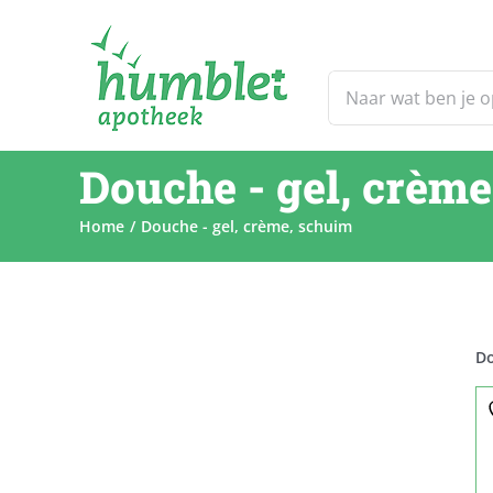
Ga
naar
inhoud
Zoeken
naar:
Douche - gel, crèm
Home
Douche - gel, crème, schuim
Do