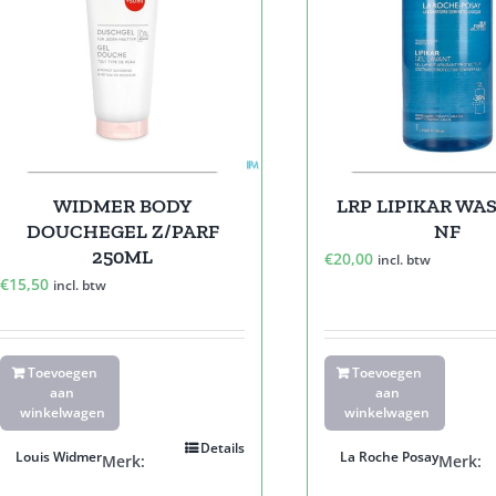
WIDMER BODY
LRP LIPIKAR WAS
DOUCHEGEL Z/PARF
NF
250ML
€
20,00
incl. btw
€
15,50
incl. btw
Toevoegen
Toevoegen
aan
aan
winkelwagen
winkelwagen
Details
Louis Widmer
La Roche Posay
Merk:
Merk: