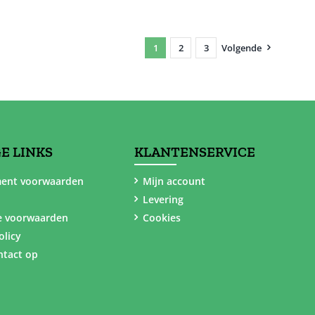
1
2
3
Volgende
E LINKS
KLANTENSERVICE
ent voorwaarden
Mijn account
Levering
e voorwaarden
Cookies
olicy
tact op