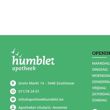
OPENI
MAANDAG
DINSDAG:
WOENSDA
DONDERD
Grote Markt 14 – 3440 Zoutleeuw
VRIJDAG:
011/78 24 01
ZATERDAG
info@apotheekhumblet.be
ZONDAG:
Apotheker-titularis: Annemie