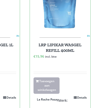
GEL 1L
LRP LIPIKAR WASGEL
REFILL 400ML
€
15,96
incl. btw
Toevoegen
aan
winkelwagen
Details
Details
La Roche Posay
Merk: