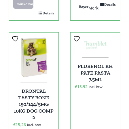
winkelwagen
Details
Bayer
Merk:
Details
FLUBENOL KH
PATE PASTA
7.5ML
€
15,92
incl. btw
DRONTAL
TASTY BONE
150/144/5MG
10KG DOG COMP
2
€
15,26
incl. btw