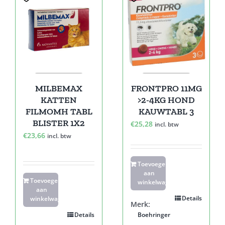
MILBEMAX
FRONTPRO 11MG
KATTEN
>2-4KG HOND
FILMOMH TABL
KAUWTABL 3
BLISTER 1X2
€
25,28
incl. btw
€
23,66
incl. btw
Toevoegen
aan
Toevoegen
winkelwagen
aan
Details
winkelwagen
Merk:
Details
Boehringer