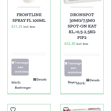
FRONTLINE
DRONSPOT
SPRAY FL 100ML
30MG/7,5MG
SPOT-ON KAT
€
21,25
incl. btw
KL.>0,5-2,5KG
PIP2
€
22,30
incl. btw
Toevoegen
Toevoegen
aan
aan
winkelwagen
winkelwagen
Details
Details
Merk:
Bayer
Merk:
Boehringer