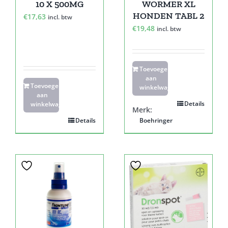
10 X 500MG
WORMER XL
HONDEN TABL 2
€
17,63
incl. btw
€
19,48
incl. btw
Toevoegen
aan
Toevoegen
winkelwagen
aan
Details
winkelwagen
Merk:
Details
Boehringer