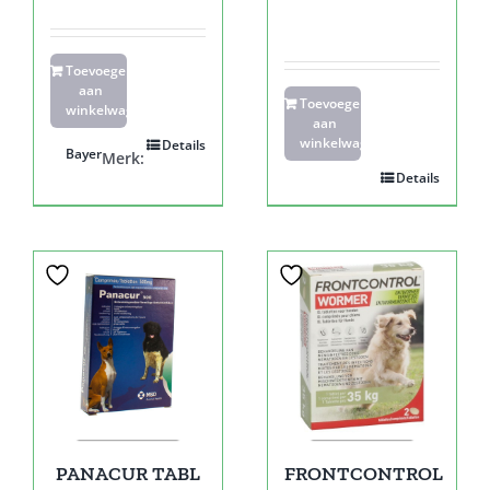
Toevoegen
aan
Toevoegen
winkelwagen
aan
winkelwagen
Details
Bayer
Merk:
Details
PANACUR TABL
FRONTCONTROL