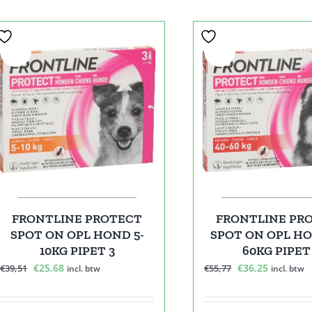
Sale!
Sale!
FRONTLINE PROTECT
FRONTLINE PR
SPOT ON OPL HOND 5-
SPOT ON OPL HO
10KG PIPET 3
60KG PIPET
Oorspronkelijke
Huidige
Oorspronkelijk
Huidige
€
25,68
€
36,25
€
39,51
€
55,77
incl. btw
incl. btw
prijs
prijs
prijs
prijs
was:
is:
was:
is: