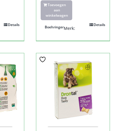
€50,73.
€32,97.
Toevoegen
aan
winkelwagen
Details
Details
Boehringer
Merk: