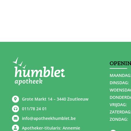
OPENI
MAANDAG
DINSDAG:
WOENSDA
DONDERD
Grote Markt 14 – 3440 Zoutleeuw
VRIJDAG:
011/78 24 01
ZATERDAG
info@apotheekhumblet.be
ZONDAG:
Apotheker-titularis: Annemie