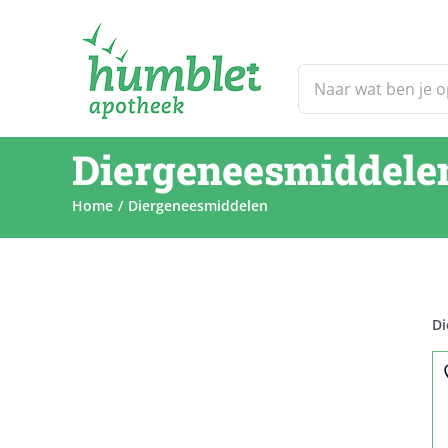
Ga
naar
inhoud
Zoeken
naar:
Diergeneesmiddele
Home
Diergeneesmiddelen
Di