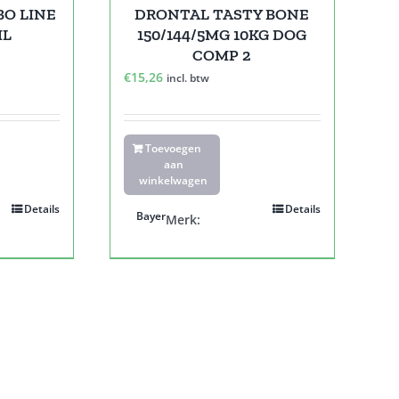
O LINE
DRONTAL TASTY BONE
ML
150/144/5MG 10KG DOG
COMP 2
€
15,26
incl. btw
Toevoegen
aan
winkelwagen
Details
Details
Bayer
Merk: