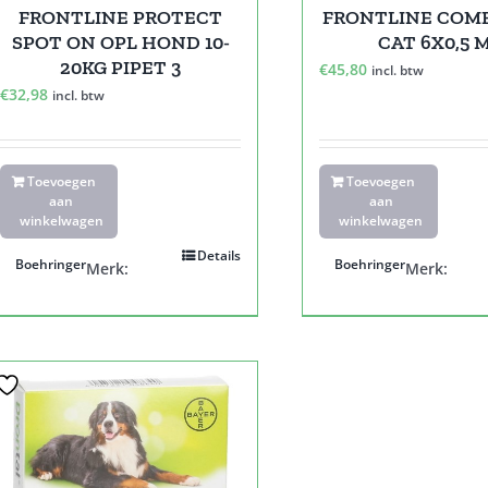
FRONTLINE PROTECT
FRONTLINE COMB
SPOT ON OPL HOND 10-
CAT 6X0,5 
20KG PIPET 3
€
45,80
incl. btw
€
32,98
incl. btw
Toevoegen
Toevoegen
aan
aan
winkelwagen
winkelwagen
Details
Boehringer
Boehringer
Merk:
Merk: