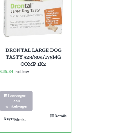
DRONTAL LARGE DOG
TASTY 525/504/175MG
COMP 1X2
€
35,84
incl. btw
Toevoegen
aan
winkelwagen
Details
Bayer
Merk: