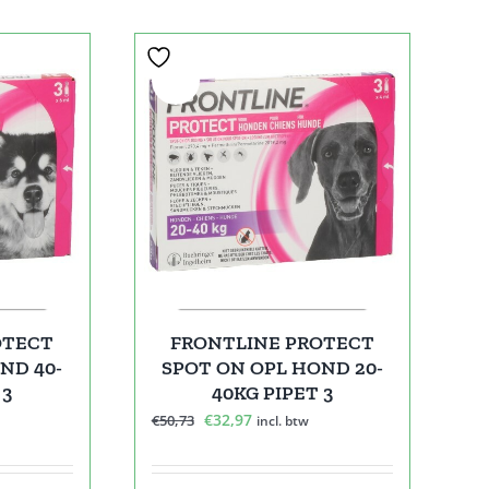
Sale!
OTECT
FRONTLINE PROTECT
ND 40-
SPOT ON OPL HOND 20-
 3
40KG PIPET 3
e
Oorspronkelijke
Huidige
€
32,97
€
50,73
incl. btw
prijs
prijs
was:
is: