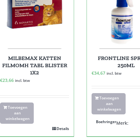
MILBEMAX KATTEN
FRONTLINE SPR
FILMOMH TABL BLISTER
250ML
1X2
€
34,67
incl. btw
€
23,66
incl. btw
Toevoegen
aan
Toevoegen
winkelwagen
aan
winkelwagen
Boehringer
Merk:
Details