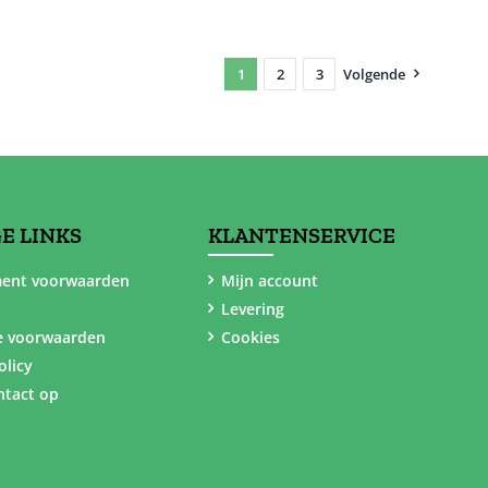
1
2
3
Volgende
E LINKS
KLANTENSERVICE
ent voorwaarden
Mijn account
Levering
e voorwaarden
Cookies
olicy
tact op