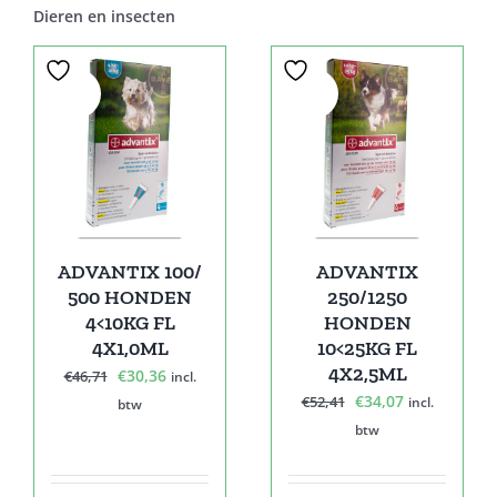
Dieren en insecten
Sale!
Sale!
ADVANTIX 100/
ADVANTIX
500 HONDEN
250/1250
4<10KG FL
HONDEN
4X1,0ML
10<25KG FL
4X2,5ML
Oorspronkelijke
Huidige
€
30,36
€
46,71
incl.
Oorspronkelijke
Huidige
€
34,07
prijs
prijs
€
52,41
incl.
btw
prijs
prijs
was:
is:
btw
was:
is:
€46,71.
€30,36.
€52,41.
€34,07.