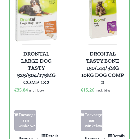
DRONTAL
DRONTAL
LARGE DOG
TASTY BONE
TASTY
150/144/5MG
525/504/175MG
10KG DOG COMP
COMP 1X2
2
€
35,84
€
15,26
incl. btw
incl. btw
Toevoegen
Toevoegen
aan
aan
winkelwagen
winkelwagen
Details
Details
Bayer
Bayer