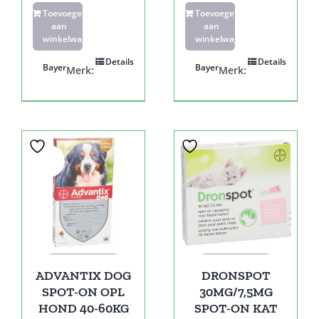
Toevoegen
Toevoegen
aan
aan
winkelwagen
winkelwagen
Details
Details
Bayer
Bayer
Merk:
Merk:
Sale!
ADVANTIX DOG
DRONSPOT
SPOT-ON OPL
30MG/7,5MG
HOND 40-60KG
SPOT-ON KAT