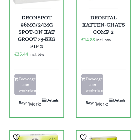
DRONSPOT
DRONTAL
96MG/24MG
KATTEN-CHATS
SPOT-ON KAT
COMP 2
GROOT >5-8KG
€
14,88
incl. btw
PIP 2
€
35,44
incl. btw
Toevoegen
Toevoegen
aan
aan
winkelwagen
winkelwagen
Details
Details
Bayer
Bayer
Merk:
Merk: