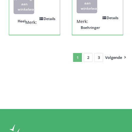
aan
aan
winkelwagen
winkelwagen
Details
Details
Heel
Merk:
Merk:
Boehringer
1
2
3
Volgende