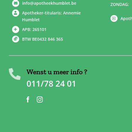
info@apotheekhumblet.be
ZONDAG:
Apotheker-titularis: Annemie
Apoth
Humblet
APB: 265101
BTW BE0432 846 365
Wenst u meer info ?
011/78 24 01