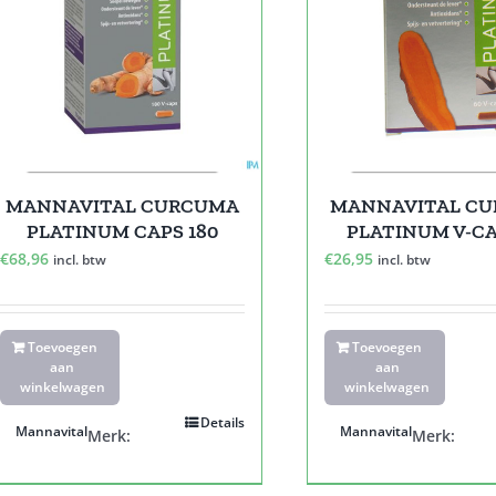
MANNAVITAL CURCUMA
MANNAVITAL C
PLATINUM CAPS 180
PLATINUM V-CA
€
68,96
€
26,95
incl. btw
incl. btw
Toevoegen
Toevoegen
aan
aan
winkelwagen
winkelwagen
Details
Mannavital
Mannavital
Merk:
Merk: