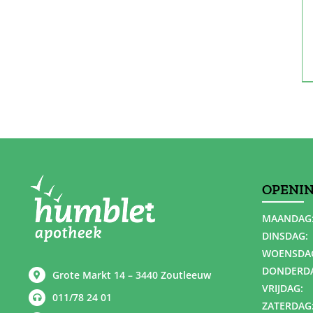
OPENI
MAANDAG
DINSDAG:
WOENSDA
DONDERD
Grote Markt 14 – 3440 Zoutleeuw
VRIJDAG:
011/78 24 01
ZATERDAG