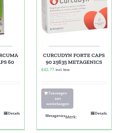
URCUMA
CURCUDYN FORTE CAPS
PS 60
90 25635 METAGENICS
€
42,77
incl. btw
Toevoegen
aan
winkelwagen
Details
Details
Metagenics
Merk: