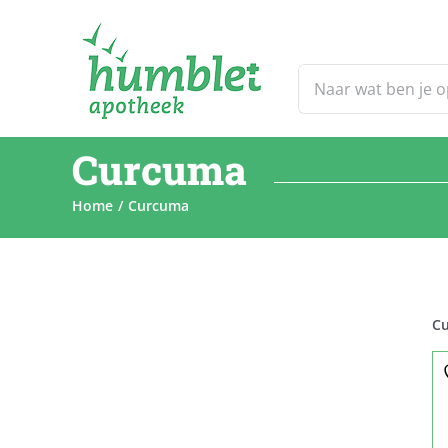
Ga
naar
inhoud
Zoeken
naar:
Curcuma
Home
Curcuma
C