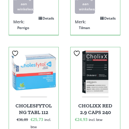
aan
aan
winkelwagen
winkelwagen
Details
Details
Merk:
Merk:
Perrigo
Tilman
Sale!
CHOLESFYTOL
CHOLIXX RED
NG TABL 112
2.9 CAPS 240
Oorspronkelijke
Huidige
€
25,73
€
24,93
€
36,89
incl.
incl. btw
prijs
prijs
btw