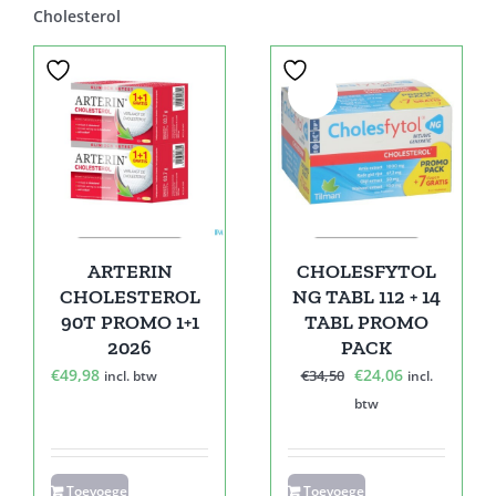
Cholesterol
Sale!
ARTERIN
CHOLESFYTOL
CHOLESTEROL
NG TABL 112 + 14
90T PROMO 1+1
TABL PROMO
2026
PACK
Oorspronkelijke
Huidige
€
49,98
€
24,06
€
34,50
incl. btw
incl.
prijs
prijs
btw
was:
is:
€34,50.
€24,06.
Toevoegen
Toevoegen