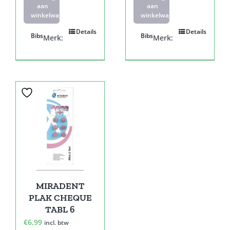
aan
aan
winkelwagen
winkelwagen
Details
Details
Bibs
Bibs
Merk:
Merk:
MIRADENT
PLAK CHEQUE
TABL 6
€
6,99
incl. btw