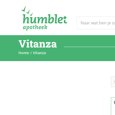
Ga
naar
inhoud
Zoeken
naar:
Vitanza
Home
Vitanza