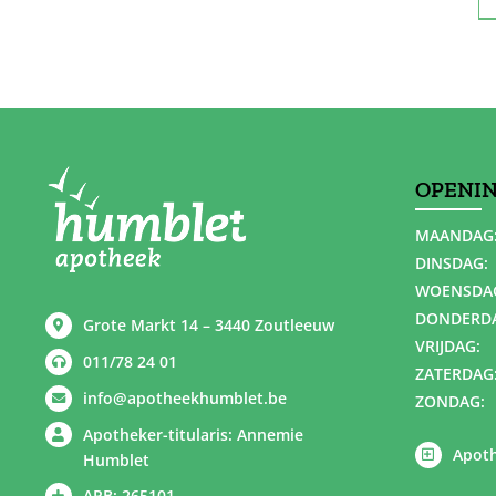
OPENI
MAANDAG
DINSDAG:
WOENSDA
DONDERD
Grote Markt 14 – 3440 Zoutleeuw
VRIJDAG:
011/78 24 01
ZATERDAG
info@apotheekhumblet.be
ZONDAG:
Apotheker-titularis: Annemie
Apoth
Humblet
APB: 265101