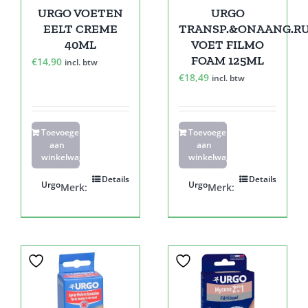
URGO VOETEN
URGO
EELT CREME
TRANSP.&ONAANG.R
40ML
VOET FILMO
FOAM 125ML
€
14,90
incl. btw
€
18,49
incl. btw
Toevoegen
Toevoegen
aan
aan
winkelwagen
winkelwagen
Details
Details
Urgo
Urgo
Merk:
Merk: