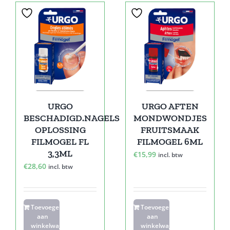
URGO
URGO AFTEN
BESCHADIGD.NAGELS
MONDWONDJES
OPLOSSING
FRUITSMAAK
FILMOGEL FL
FILMOGEL 6ML
3,3ML
€
15,99
incl. btw
€
28,60
incl. btw
Toevoegen
Toevoegen
aan
aan
winkelwagen
winkelwagen