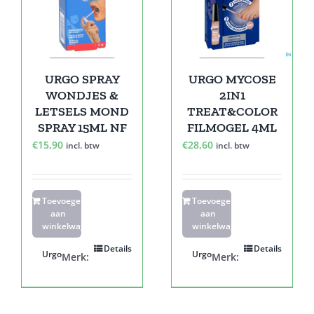
URGO SPRAY
URGO MYCOSE
WONDJES &
2IN1
LETSELS MOND
TREAT&COLOR
SPRAY 15ML NF
FILMOGEL 4ML
€
15,90
€
28,60
incl. btw
incl. btw
Toevoegen
Toevoegen
aan
aan
winkelwagen
winkelwagen
Details
Details
Urgo
Urgo
Merk:
Merk: