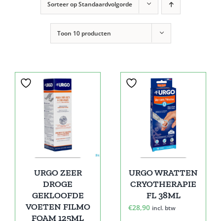
Sorteer op
Standaardvolgorde
Toon
10 producten
URGO ZEER
URGO WRATTEN
DROGE
CRYOTHERAPIE
GEKLOOFDE
FL 38ML
VOETEN FILMO
€
28,90
incl. btw
FOAM 125ML