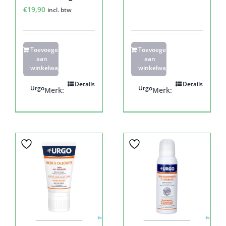
€
19,90
incl. btw
Toevoegen
Toevoegen
aan
aan
winkelwagen
winkelwagen
Details
Details
Urgo
Urgo
Merk:
Merk: