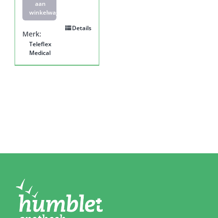
aan
winkelwagen
Details
Merk:
Teleflex
Medical