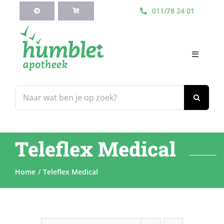
Ga
011/78 24 01
naar
inhoud
Toggle
Navigati
HOME
Zoeken
naar:
Webshop
Teleflex Medical
Blog
Home
Teleflex Medical
Diensten
Contacteer Ons