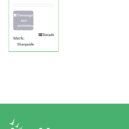
Toevoegen
aan
winkelwagen
Details
Merk:
Sharpsafe