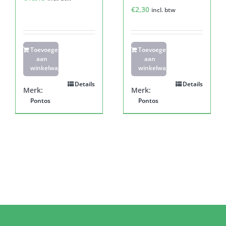
€
2,30
incl. btw
Toevoegen
Toevoegen
aan
aan
winkelwagen
winkelwagen
Details
Details
Merk:
Merk:
Pontos
Pontos