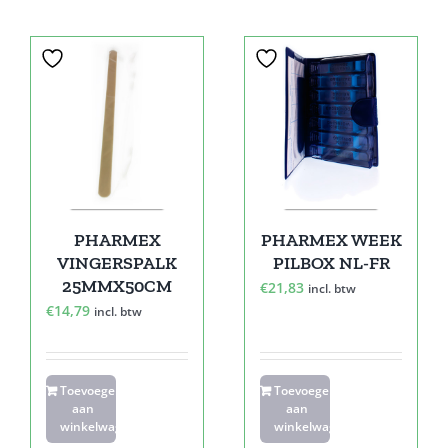
PHARMEX
PHARMEX WEEK
VINGERSPALK
PILBOX NL-FR
25MMX50CM
€
21,83
incl. btw
€
14,79
incl. btw
Toevoegen
Toevoegen
aan
aan
winkelwagen
winkelwagen