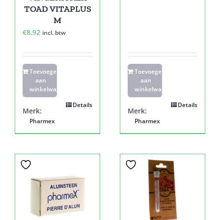
TOAD VITAPLUS
M
€
8,92
incl. btw
Toevoegen
Toevoegen
aan
aan
winkelwagen
winkelwagen
Details
Details
Merk:
Merk:
Pharmex
Pharmex