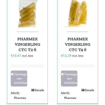
PHARMEX
PHARMEX
VINGERLING
VINGERLING
CTC T2 6
CTC T4 6
€
10,41
€
12,29
incl. btw
incl. btw
Toevoegen
Toevoegen
aan
aan
winkelwagen
winkelwagen
Details
Details
Merk:
Merk:
Pharmex
Pharmex