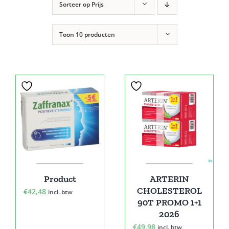
Sorteer op
Prijs
Toon
10 producten
Product
ARTERIN
CHOLESTEROL
€
42,48
incl. btw
90T PROMO 1+1
2026
€
49,98
incl. btw