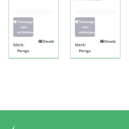
Toevoegen
Toevoegen
aan
aan
winkelwagen
winkelwagen
Details
Details
Merk:
Merk:
Perrigo
Perrigo