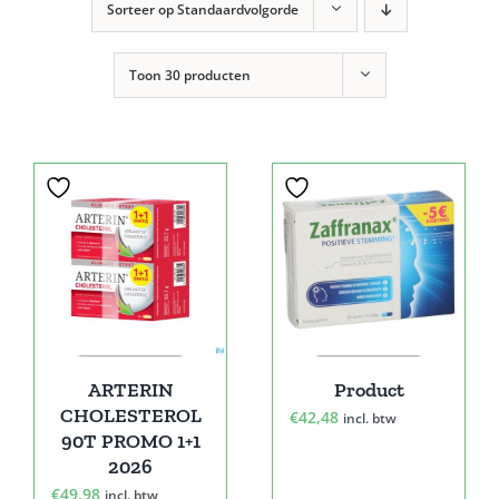
Sorteer op
Standaardvolgorde
Toon
30 producten
ARTERIN
Product
CHOLESTEROL
€
42,48
incl. btw
90T PROMO 1+1
2026
€
49,98
incl. btw