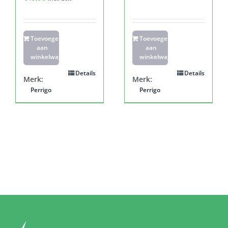
Toevoegen
Toevoegen
aan
aan
winkelwagen
winkelwagen
Details
Details
Merk:
Merk:
Perrigo
Perrigo