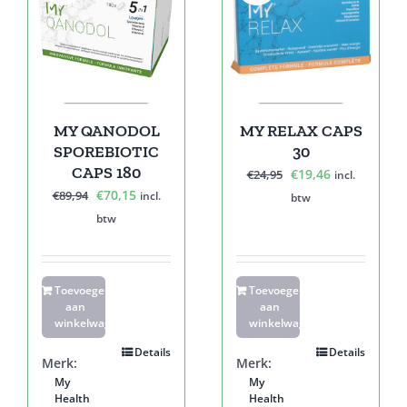
MY QANODOL
MY RELAX CAPS
SPOREBIOTIC
30
CAPS 180
Oorspronkelijke
Huidige
€
19,46
€
24,95
incl.
Oorspronkelijke
Huidige
€
70,15
€
89,94
prijs
prijs
incl.
btw
prijs
prijs
was:
is:
btw
was:
is:
€24,95.
€19,46.
€89,94.
€70,15.
Toevoegen
Toevoegen
aan
aan
winkelwagen
winkelwagen
Details
Details
Merk:
Merk:
My
My
Health
Health