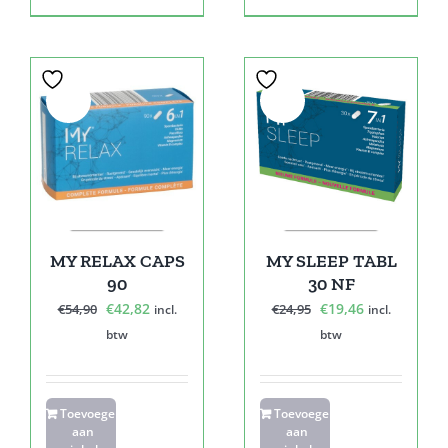
Sale!
Sale!
MY RELAX CAPS
MY SLEEP TABL
90
30 NF
Oorspronkelijke
Huidige
Oorspronkelijke
Huidige
€
42,82
€
19,46
€
54,90
€
24,95
incl.
incl.
prijs
prijs
prijs
prijs
btw
btw
was:
is:
was:
is:
€54,90.
€42,82.
€24,95.
€19,46.
Toevoegen
Toevoegen
aan
aan