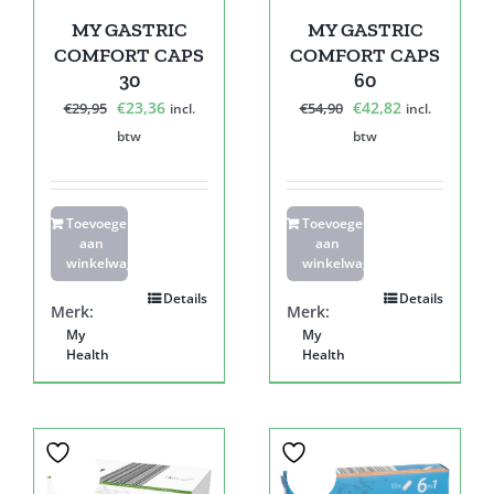
MY GASTRIC
MY GASTRIC
COMFORT CAPS
COMFORT CAPS
30
60
Oorspronkelijke
Huidige
Oorspronkelijke
Huidige
€
23,36
€
42,82
€
29,95
€
54,90
incl.
incl.
prijs
prijs
prijs
prijs
btw
btw
was:
is:
was:
is:
€29,95.
€23,36.
€54,90.
€42,82.
Toevoegen
Toevoegen
aan
aan
winkelwagen
winkelwagen
Details
Details
Merk:
Merk:
My
My
Health
Health
Sale!
Sale!