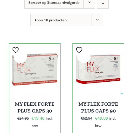
Sorteer op
Standaardvolgorde
Toon
10 producten
Sale!
Sale!
MY FLEX FORTE
MY FLEX FORTE
PLUS CAPS 30
PLUS CAPS 90
Oorspronkelijke
Huidige
Oorspronkelijke
Huidige
€
19,46
€
49,09
€
24,95
€
62,94
incl.
incl.
prijs
prijs
prijs
prijs
btw
btw
was:
is:
was:
is: